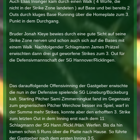
Auch Elias Insinger kam durch einen Walk ( 4 Würfe, die
nicht in der Strike Zone landeten ) auf Base und bei bereits 2
Outs durch kluges Base Running über die Homeplate zum 3.
Punkt in dem Durchgang.
Bruder Jonah Kleye bewies durch eine gute Sicht auf seine
Strike Zone nerven und schon auch sich auf die Bases mit
einem Walk. Nachfolgender Schlagmann James Prätzel
erwischten dann drei gut geworfene Strikes zum 3. Out für
die Defensivmannschaft der SG Hannover/Ricklingen.
Das darauffolgende Offensivinning der Gastgeber erwischte
die nun in der Defensive spielende SG Lüneburg/Bückeburg
kalt. Starting Pitcher Sami Zimmerningkat fand im Gegensatz
zum gegnerischen Pitcher Werchow besser ins Spiel, warf in
der Summe mehr Strikes, konnte aber den erhofften 3. Strike
zum letzten Out in dem Inning erst nach dem 11.
Schlagmann der SG Hann./Rickl./Hän. Werfen. Bis da hin
kamen schon 5 Runs über die Platte nach Hause. So führte
der Gastgeber nach dem ersten Inning 3:5.