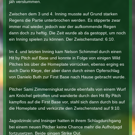
jäh verstummen.
Zwischen dem 3 und 4. Inning musste auf Grund starken
Regens die Partie unterbrochen werden. Es stipperte zwar
immer mal wieder, jedoch war der aufkommende Regen
dann doch zu heftig. Die Zeit wurde ab da gestoppt, um noch
ein Inning spielen zu können. Der Zwischenstand: 6:10.
Im 4. und letzten Inning kam Nelson Schimmel durch einen
Hit by Pitch auf Base und konnte in Folge von einigen Wild
Pitches bis über die Homeplate vorrücken, ebenso erging es
auch Dario Kleye, der aber dann durch einen Opferschlag
von Danielo Buth zur First Base nach Hause gebracht wurde.
Pitcher Sami Zimmerningkat wurde ebenfalls von einem Wurf
am Knöchel getroffen und wanderte durch den Hit By Pitch
kampflos auf die First Base vor, stahl sich dann durch bis auf
die Homeplate und verkürzte den Zwischenstand auf 9:10.
Jagodzinski und Insinger hatten in ihrem Schlagdurchgang
bei einem neuen Pitcher keine Chance mehr die Aufholjagd
fortzusetzen. Beide gingen Strike Out.