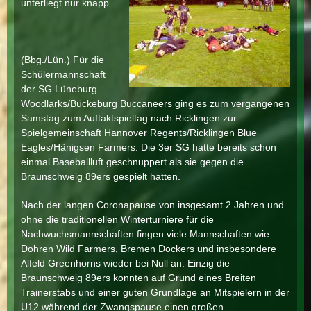
unterliegt nur knapp
(Bbg./Lün.) Für die
Schülermannschaft
der SG Lüneburg
Woodlarks/Bückeburg Buccaneers ging es zum vergangenen
Samstag zum Auftaktspieltag nach Ricklingen zur
Spielgemeinschaft Hannover Regents/Ricklingen Blue
Eagles/Hänigsen Farmers. Die 3er SG hatte bereits schon
einmal Baseballluft geschnuppert als sie gegen die
Braunschweig 89ers gespielt hatten.
Nach der langen Coronapause von insgesamt 2 Jahren und
ohne die traditionellen Winterturniere für die
Nachwuchsmannschaften fingen viele Mannschaften wie
Dohren Wild Farmers, Bremen Dockers und insbesondere
Alfeld Greenhorns wieder bei Null an. Einzig die
Braunschweig 89ers konnten auf Grund eines Breiten
Trainerstabs und einer guten Grundlage an Mitspielern in der
U12 während der Zwangspause einen großen