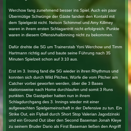
Werchow fang zunehmend besser ins Spiel. Auch ein paar
Übermütige Schwünge der Gäste fanden den Kontakt mit
dem Spielgerät nicht. Nelson Schimmel und Amy Killmey
waren in ihrem ersten Schlagantritt nicht erfolgreich. Punkte
waren in diesem Offensivhalbinning nicht zu bekommen.
Dafür drehte die SG um Trainerstab Yoni Werchow und Timm
Hartmann richtig auf und baute seine Führung nach 35
Minuten Spielzeit schon auf 3:10 aus.
Erst im 3. Inning fand die SG wieder in ihren Rhythmus und
konnten sich durch Wild Pitches, Würfe die vom Pitcher am
Catcher vorbei geworfen werden, über die 3 Bases
stationsweise nach Home durchlaufen und somit 3 Runs
punkten. Die Gastgeber hatten nun in ihrem
Schlagdurchgang des 3. Innings wieder mit einer
aufgewachten Spielgemeinschaft in der Defensive zu tun. Ein
Strike Out, ein Flyball durch Short Stop Valerian Jagodzinski
und ein Ground Out über den Second Baseman Jonah Kleye
zu seinem Bruder Dario als First Baseman ließen den Angriff