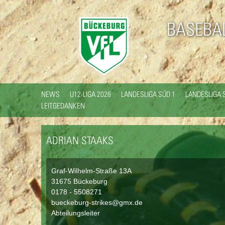
BASEBA
NEWS
U12-LIGA 2026
LANDESLIGA SÜD 1
LANDESLIGA 
LEITGEDANKEN
ADRIAN STAAKS
Graf-Wilhelm-Straße 13A
31675 Bückeburg
0178 - 5508271
bueckeburg-strikes@gmx.de
Abteilungsleiter