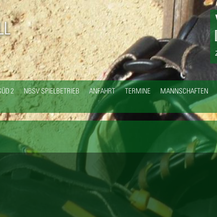
Direkt
zum
LL
Inhalt
SÜD 2
NBSV SPIELBETRIEB
ANFAHRT
TERMINE
MANNSCHAFTEN